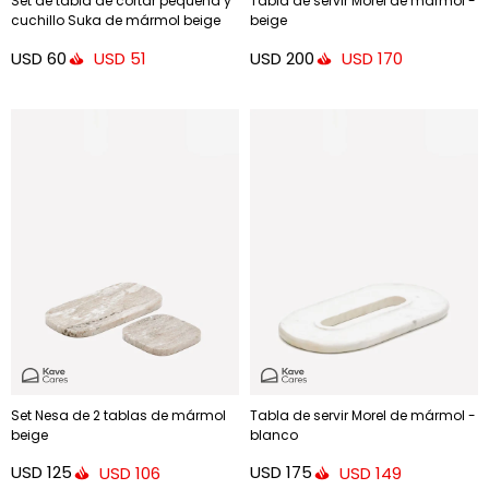
Set de tabla de cortar pequeña y
Tabla de servir Morel de mármol -
cuchillo Suka de mármol beige
beige
USD
60
USD
200
USD
51
USD
170
Set Nesa de 2 tablas de mármol
Tabla de servir Morel de mármol -
beige
blanco
USD
125
USD
175
USD
106
USD
149