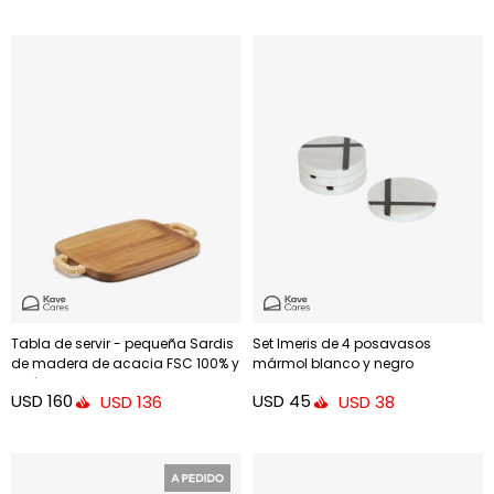
Tabla de servir - pequeña Sardis
Set Imeris de 4 posavasos
de madera de acacia FSC 100% y
mármol blanco y negro
ratán
USD
160
USD
45
USD
136
USD
38