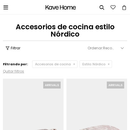


Accesorios de cocina estilo
Nórdico
Recomendados
Filtrando por:
Accesorios de cocina
Estilo:
Nórdico
Quitar filtros