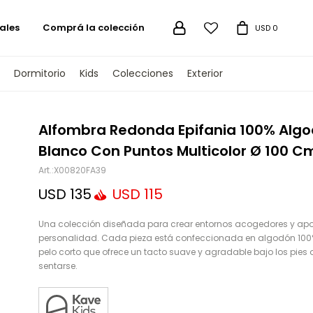
ales
Comprá la colección

USD
0
Dormitorio
Kids
Colecciones
Exterior
TENGAMOS
Alfombra Redonda Epifania 100% Alg
Blanco Con Puntos Multicolor Ø 100 C
X00820FA39
USD
135
USD
115
Una colección diseñada para crear entornos acogedores y apo
personalidad. Cada pieza está confeccionada en algodón 100
pelo corto que ofrece un tacto suave y agradable bajo los pies o
sentarse.