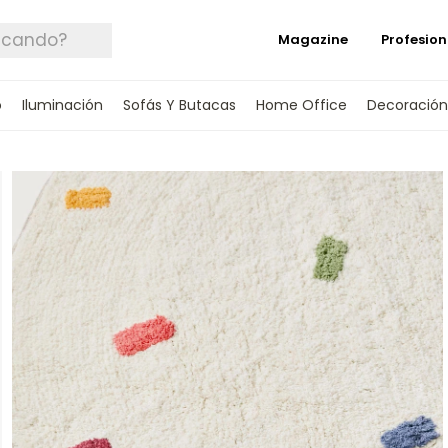
Magazine
Profesion
o
Iluminación
Sofás Y Butacas
Home Office
Decoración
 TUS DATOS Y TE INFORMAREMOS CUANDO 
SPONIBLE.
rónico