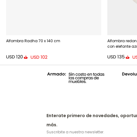
Alfombra Radha 70 x 140 cm
Alfombra redon
con elefante az
USD
120
USD
135
USD
102
U
Enterate primero de novedades, oportu
más.
Suscribite a nuestra newsletter.