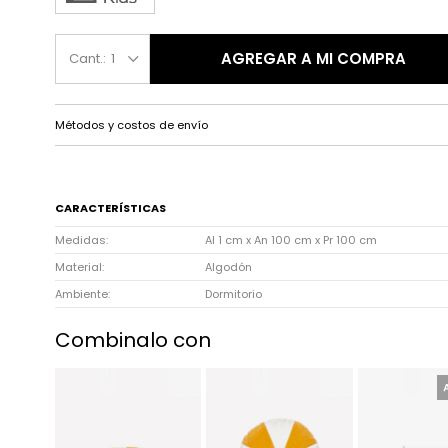
AGREGAR A MI COMPRA
1
Métodos y costos de envío
CARACTERÍSTICAS
Medidas
Al 1 cm x An 100 cm x Pr 100 cm
Material
Algodón
Ambiente
Dormitorio
Combinalo con