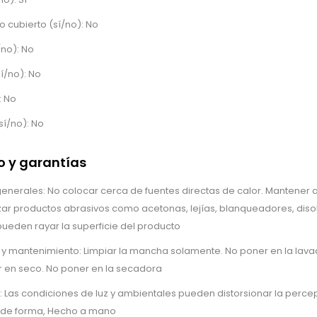
o cubierto (sí/no): No
/no): No
í/no): No
: No
sí/no): No
 y garantías
erales: No colocar cerca de fuentes directas de calor. Mantener al
lizar productos abrasivos como acetonas, lejías, blanqueadores, disol
ueden rayar la superficie del producto
 y mantenimiento: Limpiar la mancha solamente. No poner en la lavador
r en seco. No poner en la secadora
: Las condiciones de luz y ambientales pueden distorsionar la percep
n de forma, Hecho a mano