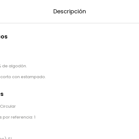
Descripción
cos
% de algodón.
 corto con estampado.
as
Circular
 por referencia: 1
no): Sí