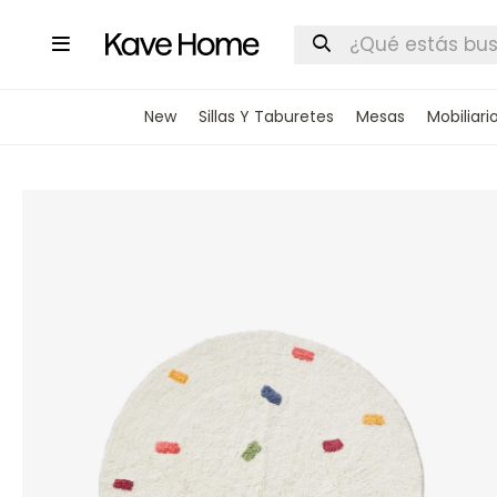

New
Sillas Y Taburetes
Mesas
Mobiliari
INGRESA
STOCK DI
Nombre
Correo elect
Teléfono