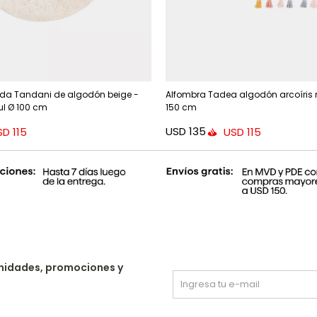
da Tandani de algodón beige -
Alfombra Tadea algodón arcoíris m
ul Ø 100 cm
150 cm
USD
135
SD
115
USD
115
nidades, promociones y