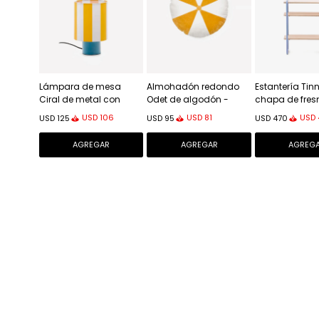
Lámpara de mesa
Almohadón redondo
Estantería Tin
Ciral de metal con
Odet de algodón -
chapa de fres
acabado pintado azul
blanco y mostaza Ø 45
estructura de 
USD
106
USD
81
USD
USD
125
USD
95
USD
470
cm
azul 70 x 60 c