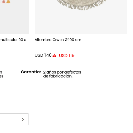
ulticolor 90 x
Alfombra Orwen Ø 100 cm
USD
140
USD
119