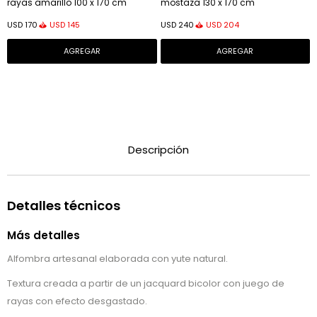
rayas amarillo 100 x 170 cm
mostaza 130 x 170 cm
USD
145
USD
204
USD
170
USD
240
Descripción
Detalles técnicos
Más detalles
Alfombra artesanal elaborada con yute natural.
Textura creada a partir de un jacquard bicolor con juego de
rayas con efecto desgastado.