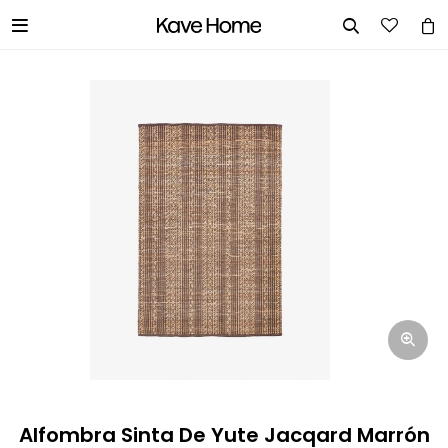


INGRESA TUS DATOS Y TE
INFORMAREMOS CUANDO TENGAMOS
STOCK DISPONIBLE.
Nombre
Correo electrónico
Teléfono
Alfombra Sinta De Yute Jacqard Marrón