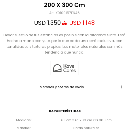
Mensaje
200 X 300 Cm
X0100157FN46
USD
1.350
USD
1.148
Elevar el estilo de tus estancias es posible con la alfombra Sinta. Está
hecha a mano con yute, por lo que cada una será exclusiva, con
tonalidades y texturas propias. Los materiales naturales son más
tendencia que nunca.
ENVIAR
Métodos y costos de envío
CARACTERÍSTICAS
Medidas
Al 1 cm x An 200 cm x Pr 300 cm
Material
Fibras naturales