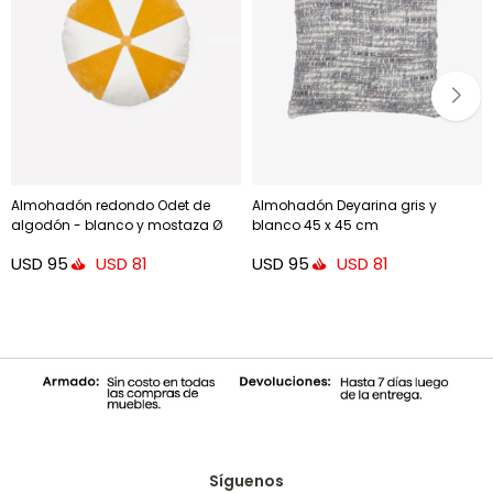
Almohadón redondo Odet de
Almohadón Deyarina gris y
algodón - blanco y mostaza Ø
blanco 45 x 45 cm
45 cm
USD
95
USD
95
USD
81
USD
81
Síguenos