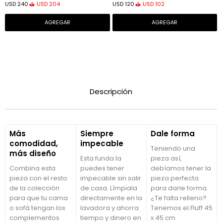
USD
204
USD
102
USD
240
USD
120
Descripción
Más
Siempre
Dale forma
comodidad,
impecable
Teniendo una
más diseño
Esta funda la
pieza así,
Combina esta
puedes tener
debíamos tener la
pieza con el resto
impecable sin salir
pieza perfecta
de la colección
de casa. Límpiala
para darle forma.
para que tu cama
directamente en la
¿Te falta relleno?
o sofá tengan los
lavadora y ahorra
Tenemos el Fluff 45
complementos
tiempo y dinero en
x 45 cm