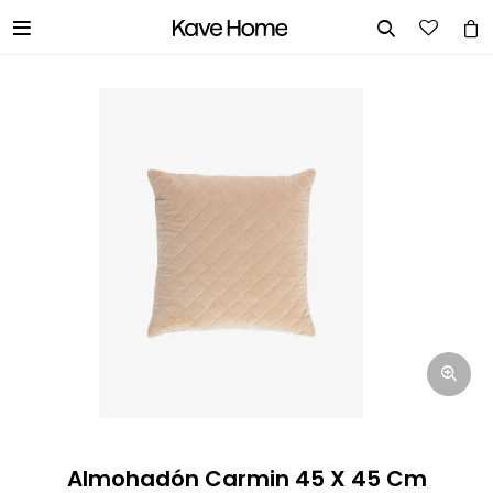


INGRESA TUS DATOS Y TE
INFORMAREMOS CUANDO TENGAMOS
STOCK DISPONIBLE.
Nombre
Correo electrónico
Teléfono
Almohadón Carmin 45 X 45 Cm