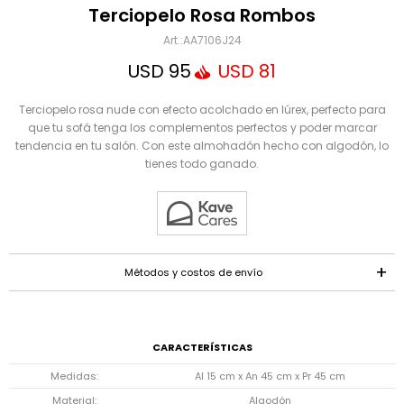
Mensaje
Terciopelo Rosa Rombos
AA7106J24
USD
95
USD
81
Terciopelo rosa nude con efecto acolchado en lúrex, perfecto para
que tu sofá tenga los complementos perfectos y poder marcar
tendencia en tu salón. Con este almohadón hecho con algodón, lo
tienes todo ganado.
ENVIAR
Métodos y costos de envío
CARACTERÍSTICAS
Medidas
Al 15 cm x An 45 cm x Pr 45 cm
Material
Algodón