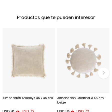
Productos que te pueden interesar
Almohadón Amarilys 45 x 45 cm
Almohadón Chiarina Ø 45 cm -
beige
USD
85
USD
85
USD
72
USD
72