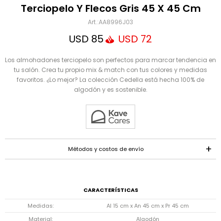
Mensaje
Terciopelo Y Flecos Gris 45 X 45 Cm
AA8996J03
USD
85
USD
72
Los almohadones terciopelo son perfectos para marcar tendencia en
tu salón. Crea tu propio mix & match con tus colores y medidas
favoritos. ¿Lo mejor? La colección Cedella está hecha 100% de
algodón y es sostenible.
ENVIAR
Métodos y costos de envío
CARACTERÍSTICAS
Medidas
Al 15 cm x An 45 cm x Pr 45 cm
Material
Algodón