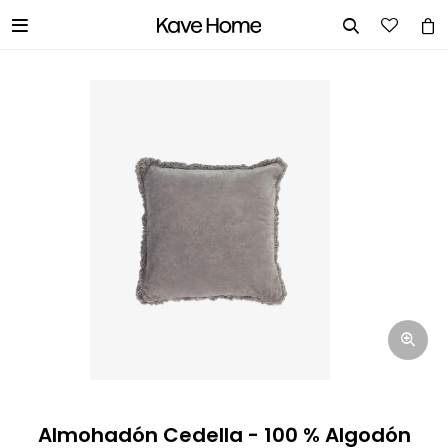


INGRESA TUS DATOS Y TE
INFORMAREMOS CUANDO TENGAMOS
STOCK DISPONIBLE.
Nombre
Correo electrónico
Teléfono
Almohadón Cedella - 100 % Algodón