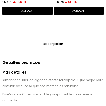
USD
145
USD
119
USD
170
USD
140
Descripción
Detalles técnicos
Más detalles
Almohadón 100% de algodón efecto terciopelo. ¿Qué mejor para
disfrutar de tu casa que con materiales naturales?
Diseño Kave Cares: sostenible y responsable con el medio
ambiente.