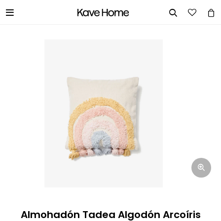


INGRESA TUS DATOS Y TE
INFORMAREMOS CUANDO TENGAMOS
STOCK DISPONIBLE.
Nombre
Correo electrónico
Teléfono
Almohadón Tadea Algodón Arcoíris