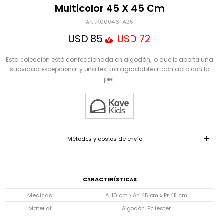
Mensaje
Multicolor 45 X 45 Cm
K00046FA35
USD
85
USD
72
Esta colección está confeccionada en algodón, lo que le aporta una
suavidad excepcional y una textura agradable al contacto con la
piel.
ENVIAR
Métodos y costos de envío
CARACTERÍSTICAS
Medidas
Al 10 cm x An 45 cm x Pr 45 cm
Material
Algodón, Poliester