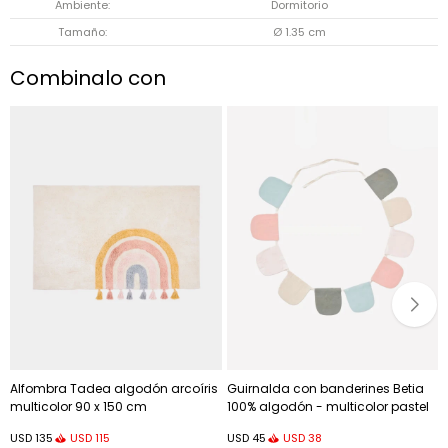
Ambiente
Dormitorio
Tamaño
Ø 1.35 cm
Combinalo con
Alfombra Tadea algodón arcoíris
Guirnalda con banderines Betia
multicolor 90 x 150 cm
100% algodón - multicolor pastel
250 cm
USD
115
USD
38
USD
135
USD
45