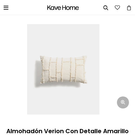


INGRESA TUS DATOS Y TE
INFORMAREMOS CUANDO TENGAMOS
STOCK DISPONIBLE.
Nombre
Correo electrónico
Teléfono
Almohadón Verion Con Detalle Amarillo