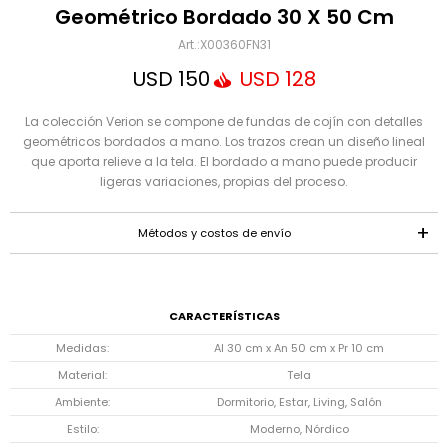
Mensaje
Geométrico Bordado 30 X 50 Cm
X00360FN31
USD
150
USD
128
La colección Verion se compone de fundas de cojín con detalles
geométricos bordados a mano. Los trazos crean un diseño lineal
que aporta relieve a la tela. El bordado a mano puede producir
ligeras variaciones, propias del proceso.
ENVIAR
Métodos y costos de envío
CARACTERÍSTICAS
Medidas
Al 30 cm x An 50 cm x Pr 10 cm
Material
Tela
Ambiente
Dormitorio, Estar, Living, Salón
Estilo
Moderno, Nórdico