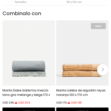
Tamaño
30 x 50 cm
Combinalo con
Manta Dakie doble faz mezcla
Manta Lideba de algodón rayas
lana gris melange y beige 170 x
naranja 100 x 170 cm
130 cm
USD
204
USD
145
USD
240
USD
170