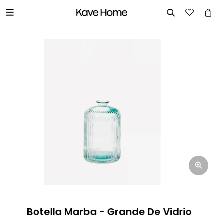


INGRESA TUS DATOS Y TE
INFORMAREMOS CUANDO TENGAMOS
STOCK DISPONIBLE.
Nombre
Correo electrónico
Teléfono
Botella Marba - Grande De Vidrio