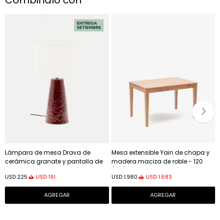
Combinalo con
Lámpara de mesa Drava de
Mesa extensible Yain de chapa y
cerámica granate y pantalla de
madera maciza de roble - 120
algodón
(180) x 80 cm
USD
191
USD
1.683
USD
225
USD
1.980