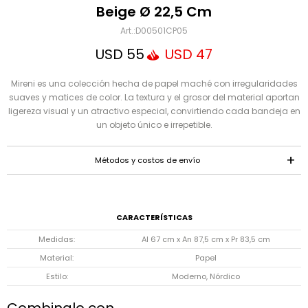
Mensaje
Beige Ø 22,5 Cm
D00501CP05
USD
55
USD
47
Mireni es una colección hecha de papel maché con irregularidades
suaves y matices de color. La textura y el grosor del material aportan
ligereza visual y un atractivo especial, convirtiendo cada bandeja en
un objeto único e irrepetible.
ENVIAR
Métodos y costos de envío
CARACTERÍSTICAS
Medidas
Al 67 cm x An 87,5 cm x Pr 83,5 cm
Material
Papel
Estilo
Moderno, Nórdico