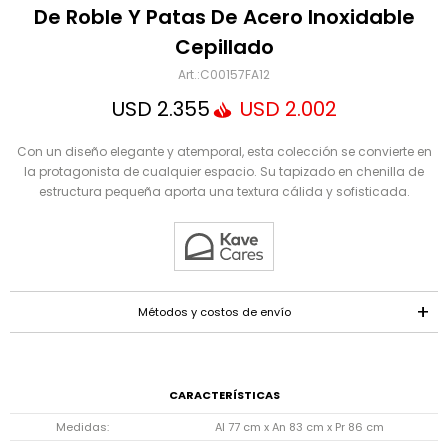
Mensaje
De Roble Y Patas De Acero Inoxidable
Cepillado
C00157FA12
USD
2.355
USD
2.002
Con un diseño elegante y atemporal, esta colección se convierte en
la protagonista de cualquier espacio. Su tapizado en chenilla de
estructura pequeña aporta una textura cálida y sofisticada.
ENVIAR
Métodos y costos de envío
CARACTERÍSTICAS
Medidas
Al 77 cm x An 83 cm x Pr 86 cm