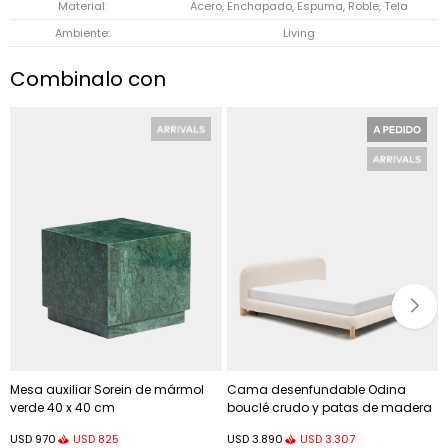
Material
Acero, Enchapado, Espuma, Roble, Tela
Ambiente
Living
Combinalo con
Mesa auxiliar Sorein de mármol
Cama desenfundable Odina
verde 40 x 40 cm
bouclé crudo y patas de madera
maciza de fresno - acabado
USD
825
USD
3.307
USD
970
USD
3.890
tono natural para colchón de 180