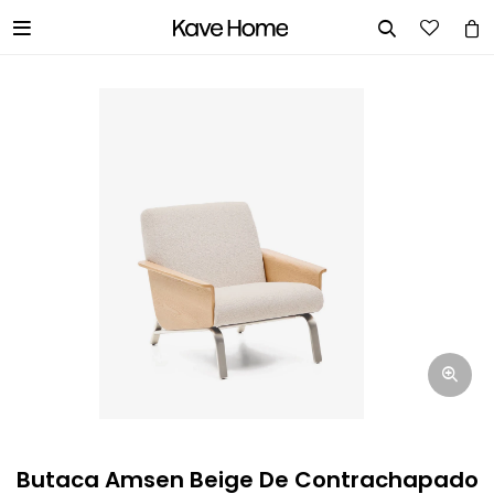


INGRESA TUS DATOS Y TE
INFORMAREMOS CUANDO TENGAMOS
STOCK DISPONIBLE.
Nombre
Correo electrónico
Teléfono
Butaca Amsen Beige De Contrachapado