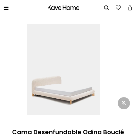


INGRESA TUS DATOS Y TE
INFORMAREMOS CUANDO TENGAMOS
STOCK DISPONIBLE.
Nombre
Correo electrónico
Teléfono
Cama Desenfundable Odina Bouclé