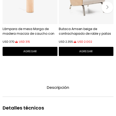
Lámpara de mesa Marga de
Butaca Amsen beige de
madera maciza de caucho con
contrachapado de roble y patas
acabado oscuro - acabado tono
de acero inoxidable cepillado
USD
315
USD
2.002
USD
370
USD
2.355
natural
Descripción
Detalles técnicos