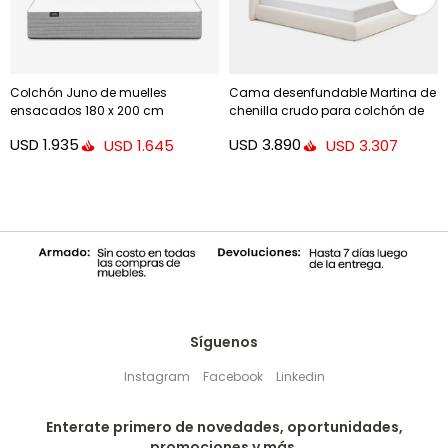
Colchón Juno de muelles
Cama desenfundable Martina de
ensacados 180 x 200 cm
chenilla crudo para colchón de
160 x 200 cm
USD
1.935
USD
3.890
USD
1.645
USD
3.307
Síguenos
Instagram
Facebook
Linkedin
Enterate primero de novedades, oportunidades,
promociones y más.