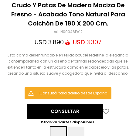
Mensaje
Crudo Y Patas De Madera Maciza De
Fresno - Acabado Tono Natural Para
Colchón De 180 X 200 Cm.
N00046FA12
USD
3.890
USD
3.307
Esta cama desenfundable en tejido bouclé redefine la elegancia
contemporánea con un diseño de formas redondeadas que se
extienden tanto en la estructura como en el cabecero y las patas,
ENVIAR
creando una silueta suave y acogedora que invita al descanso.
¡Consultá para traerlo desde España!
CONSULTAR
Otras variantes disponibles: