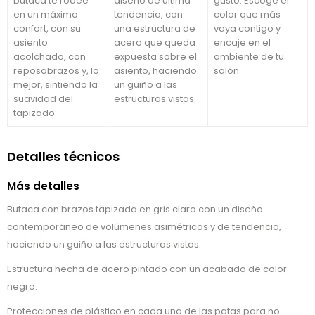
butaca te rodee
diseño de última
gusto. Escoge el
en un máximo
tendencia, con
color que más
confort, con su
una estructura de
vaya contigo y
asiento
acero que queda
encaje en el
acolchado, con
expuesta sobre el
ambiente de tu
reposabrazos y, lo
asiento, haciendo
salón.
mejor, sintiendo la
un guiño a las
suavidad del
estructuras vistas.
tapizado.
Detalles técnicos
Más detalles
Butaca con brazos tapizada en gris claro con un diseño
contemporáneo de volúmenes asimétricos y de tendencia,
haciendo un guiño a las estructuras vistas.
Estructura hecha de acero pintado con un acabado de color
negro.
Protecciones de plástico en cada una de las patas para no