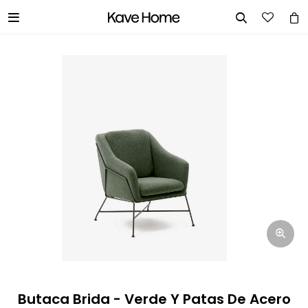


INGRESA TUS DATOS Y TE
INFORMAREMOS CUANDO TENGAMOS
STOCK DISPONIBLE.
Nombre
Correo electrónico
Teléfono
Butaca Brida - Verde Y Patas De Acero