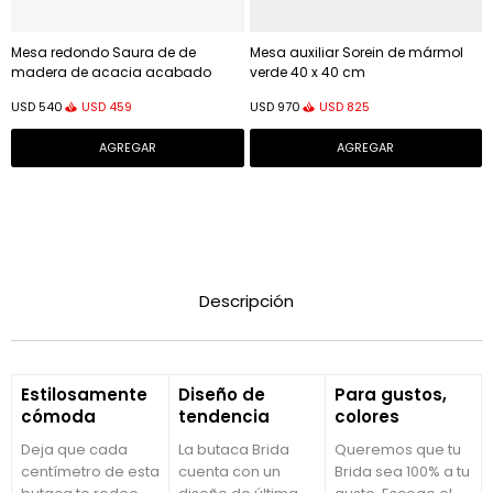
Mesa redondo Saura de de
Mesa auxiliar Sorein de mármol
madera de acacia acabado
verde 40 x 40 cm
natural 48cm
USD
459
USD
825
USD
540
USD
970
Descripción
Estilosamente
Diseño de
Para gustos,
cómoda
tendencia
colores
Deja que cada
La butaca Brida
Queremos que tu
centímetro de esta
cuenta con un
Brida sea 100% a tu