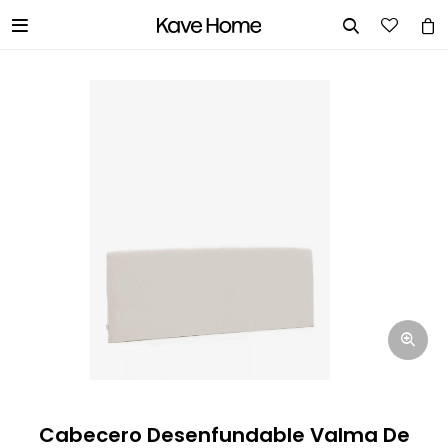


INGRESA TUS DATOS Y TE
INFORMAREMOS CUANDO TENGAMOS
STOCK DISPONIBLE.
Nombre
Correo electrónico
Teléfono
Cabecero Desenfundable Valma De