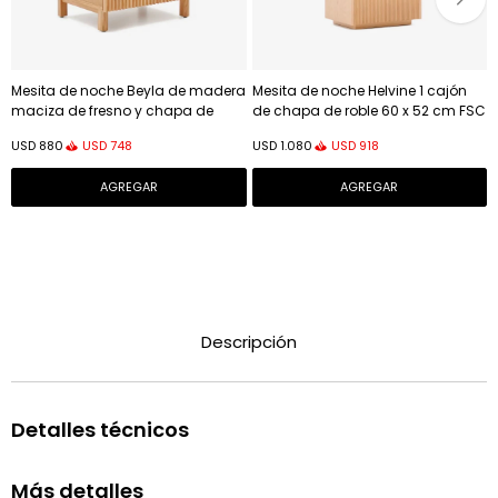
Mesita de noche Beyla de madera
Mesita de noche Helvine 1 cajón
maciza de fresno y chapa de
de chapa de roble 60 x 52 cm FSC
roble 53 x 62 cm
100%
USD
748
USD
918
USD
880
USD
1.080
Descripción
Detalles técnicos
Más detalles