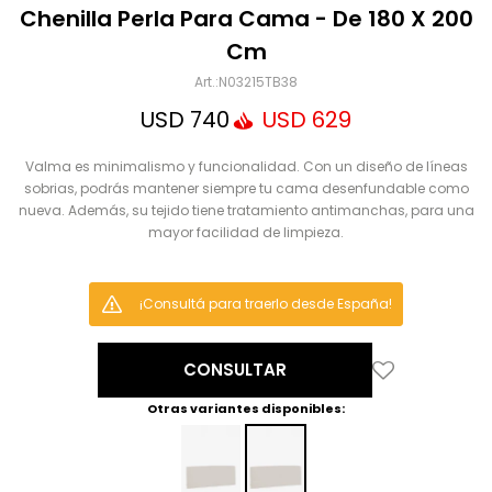
Mensaje
Chenilla Perla Para Cama - De 180 X 200
Cm
N03215TB38
USD
740
USD
629
Valma es minimalismo y funcionalidad. Con un diseño de líneas
sobrias, podrás mantener siempre tu cama desenfundable como
nueva. Además, su tejido tiene tratamiento antimanchas, para una
mayor facilidad de limpieza.
ENVIAR
¡Consultá para traerlo desde España!
CONSULTAR
Otras variantes disponibles: