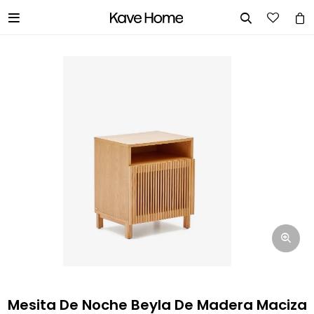


INGRESA TUS DATOS Y TE
INFORMAREMOS CUANDO TENGAMOS
STOCK DISPONIBLE.
Nombre
Correo electrónico
Teléfono
Mesita De Noche Beyla De Madera Maciza