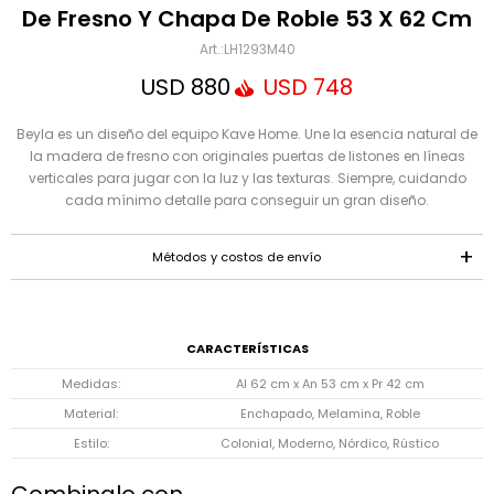
Mensaje
De Fresno Y Chapa De Roble 53 X 62 Cm
LH1293M40
USD
880
USD
748
Beyla es un diseño del equipo Kave Home. Une la esencia natural de
la madera de fresno con originales puertas de listones en líneas
verticales para jugar con la luz y las texturas. Siempre, cuidando
cada mínimo detalle para conseguir un gran diseño.
ENVIAR
Métodos y costos de envío
CARACTERÍSTICAS
Medidas
Al 62 cm x An 53 cm x Pr 42 cm
Material
Enchapado, Melamina, Roble
Estilo
Colonial, Moderno, Nórdico, Rústico