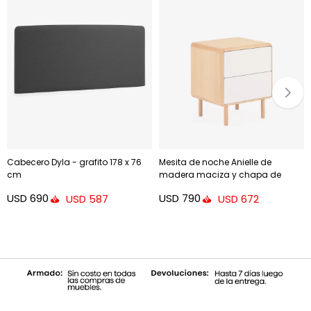
Cabecero Dyla - grafito 178 x 76
Mesita de noche Anielle de
cm
madera maciza y chapa de
fresno 50 x 58,4 cm
USD
690
USD
790
USD
587
USD
672