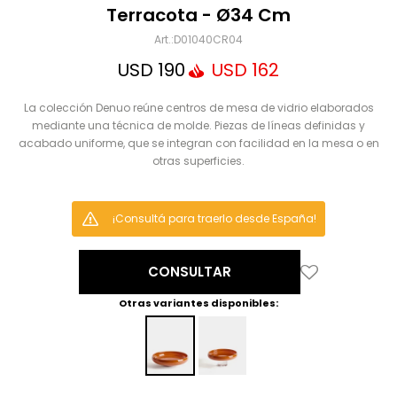
Mensaje
Terracota - Ø34 Cm
D01040CR04
USD
190
USD
162
La colección Denuo reúne centros de mesa de vidrio elaborados
mediante una técnica de molde. Piezas de líneas definidas y
acabado uniforme, que se integran con facilidad en la mesa o en
otras superficies.
ENVIAR
¡Consultá para traerlo desde España!
CONSULTAR
Otras variantes disponibles: