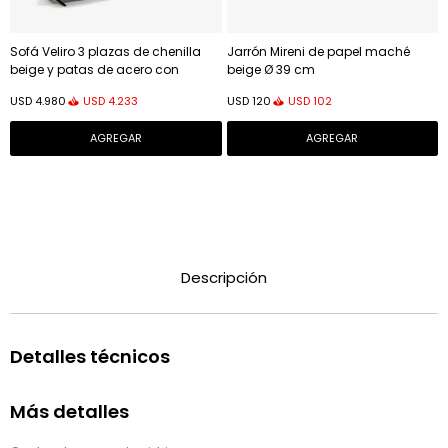
Sofá Veliro 3 plazas de chenilla
Jarrón Mireni de papel maché
beige y patas de acero con
beige Ø 39 cm
acabado negro 240 cm FSC Mix
USD
4.233
USD
102
USD
4.980
USD
120
Credit
Descripción
Detalles técnicos
Más detalles