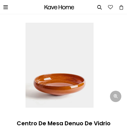


INGRESA TUS DATOS Y TE
INFORMAREMOS CUANDO TENGAMOS
STOCK DISPONIBLE.
Nombre
Correo electrónico
Teléfono
Centro De Mesa Denuo De Vidrio