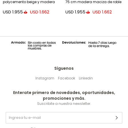
polycemento beige y madera
75 cm madera maciza de roble
maciza de acacia Ø 120 cm FSC
USD
1.955
USD
1.955
USD
1.662
USD
1.662
100%
Síguenos
Instagram
Facebook
Linkedin
Enterate primero de novedades, oportunidades,
promociones y más.
Suscribite a nuestra newsletter.