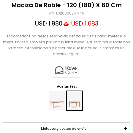
Mensaje
Maciza De Roble - 120 (180) X 80 Cm
T0200002MM46
USD
1.980
USD
1.683
El comedor, una de las estancias centrales de tu casa, merece lo
mejor. Por eso, empieza por una buena mesa. Apuesta por el roble con
la mesa extensible Yain y descubre que lo natural siempre es un
acierto seguro.
ENVIAR
Variantes:
Métodos y costos de envío