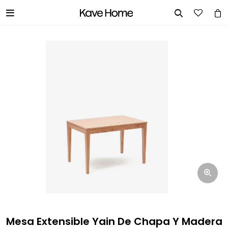


INGRESA TUS DATOS Y TE
INFORMAREMOS CUANDO TENGAMOS
STOCK DISPONIBLE.
Nombre
Correo electrónico
Teléfono
Mesa Extensible Yain De Chapa Y Madera