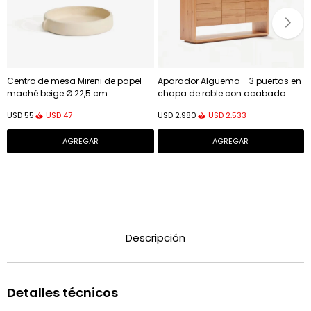
Centro de mesa Mireni de papel
Aparador Alguema - 3 puertas en
maché beige Ø 22,5 cm
chapa de roble con acabado
natural 151 x 74 cm
USD
47
USD
2.533
USD
55
USD
2.980
Descripción
Detalles técnicos