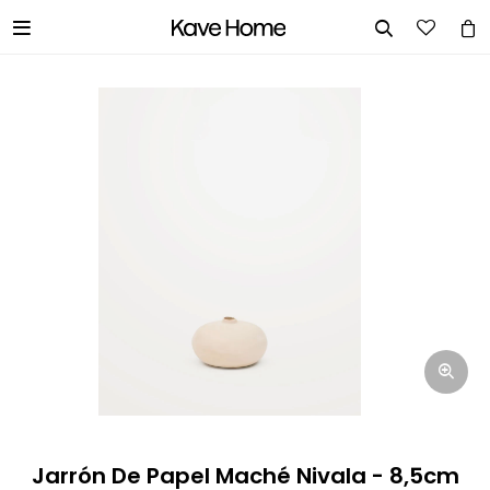


INGRESA TUS DATOS Y TE
INFORMAREMOS CUANDO TENGAMOS
STOCK DISPONIBLE.
Nombre
Correo electrónico
Teléfono
Jarrón De Papel Maché Nivala - 8,5cm