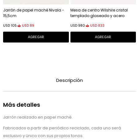
Jarrón de papel maché Nivala -
Mesa de centro Wilshire cristal
15,5cm
templado glaseado y acero
acabado pintado - verde mate
USD
89
USD
833
USD
105
USD
980
Ø80cm
Descripción
Más detalles
Jarrón realizado en papel maché.
Fabricados a partir de periódico reciclado, cada uno será
exclusivo y único con sus propios tonos.