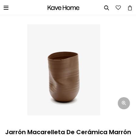


INGRESA TUS DATOS Y TE
INFORMAREMOS CUANDO TENGAMOS
STOCK DISPONIBLE.
Nombre
Correo electrónico
Teléfono
Jarrón Macarelleta De Cerámica Marrón