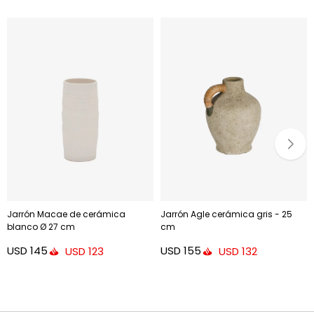
Jarrón Macae de cerámica
Jarrón Agle cerámica gris - 25
blanco Ø 27 cm
cm
USD
145
USD
155
USD
123
USD
132