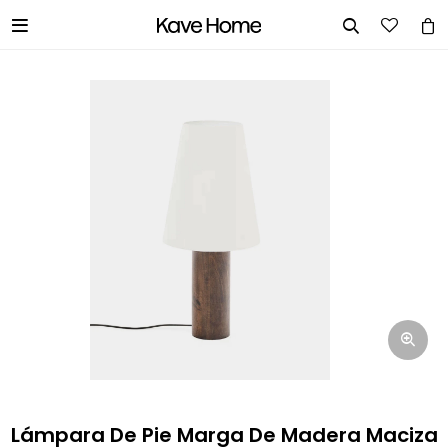


INGRESA TUS DATOS Y TE
INFORMAREMOS CUANDO TENGAMOS
STOCK DISPONIBLE.
Nombre
Correo electrónico
Teléfono
Lámpara De Pie Marga De Madera Maciza