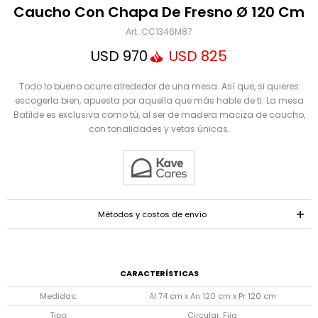
Mensaje
Caucho Con Chapa De Fresno Ø 120 Cm
CC1346M87
USD
970
USD
825
Todo lo bueno ocurre alrededor de una mesa. Así que, si quieres
escogerla bien, apuesta por aquella que más hable de ti. La mesa
Batilde es exclusiva como tú, al ser de madera maciza de caucho,
con tonalidades y vetas únicas.
ENVIAR
Métodos y costos de envío
CARACTERÍSTICAS
Medidas
Al 74 cm x An 120 cm x Pr 120 cm
Tipo
Circular, Fija