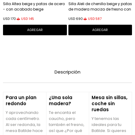
Silla Altea beige y patas de acero
Silla Aleli de chenilla beige y patas
- con acabado beige
de madera maciza de fresno con
acabado nogal
USD
145
USD
587
USD
170
USD
690
Descripción
Para un plan
¿Una sola
Mesa sin sillas,
redondo
madera?
coche sin
ruedas
Y aprovechando
Te encanta el
cada centímetro.
caucho, pero
Y tenemos las
Al ser redonda, la
también el fresno,
ideales para tu
mesa Batilde hace
así que ¿Por qué
Batilde. Si quieres