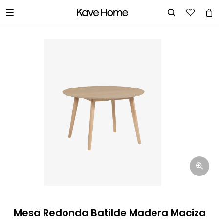


INGRESA TUS DATOS Y TE
INFORMAREMOS CUANDO TENGAMOS
STOCK DISPONIBLE.
Nombre
Correo electrónico
Teléfono
Mesa Redonda Batilde Madera Maciza