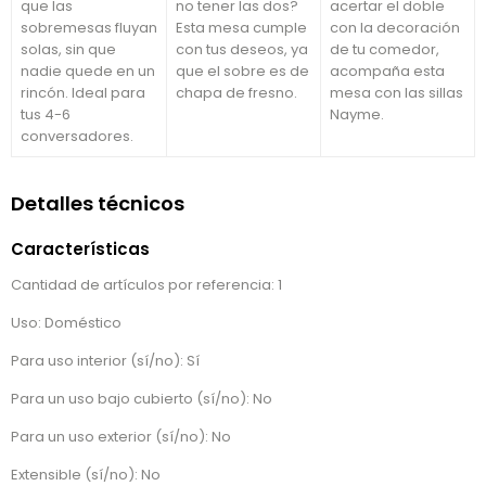
que las
no tener las dos?
acertar el doble
sobremesas fluyan
Esta mesa cumple
con la decoración
solas, sin que
con tus deseos, ya
de tu comedor,
nadie quede en un
que el sobre es de
acompaña esta
rincón. Ideal para
chapa de fresno.
mesa con las sillas
tus 4-6
Nayme.
conversadores.
Detalles técnicos
Características
Cantidad de artículos por referencia: 1
Uso: Doméstico
Para uso interior (sí/no): Sí
Para un uso bajo cubierto (sí/no): No
Para un uso exterior (sí/no): No
Extensible (sí/no): No