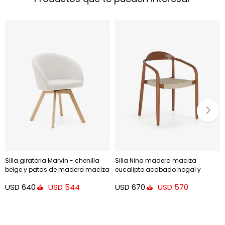
Silla giratoria Marvin - chenilla
Silla Nina madera maciza
beige y patas de madera maciza
eucalipto acabado nogal y
de haya acabado natural
cuerda beige
USD
640
USD
670
USD
544
USD
570