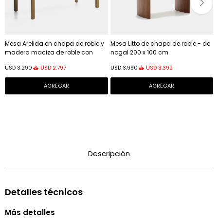
Mesa Arelida en chapa de roble y
Mesa Litto de chapa de roble - de
madera maciza de roble con
nogal 200 x 100 cm
acabado marrón claro 220 x 100
USD
2.797
USD
3.392
USD
3.290
USD
3.990
cm FSC Mix Credit
Descripción
Detalles técnicos
Más detalles