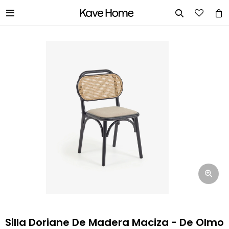


INGRESA TUS DATOS Y TE
INFORMAREMOS CUANDO TENGAMOS
STOCK DISPONIBLE.
Nombre
Correo electrónico
Teléfono
Silla Doriane De Madera Maciza - De Olmo