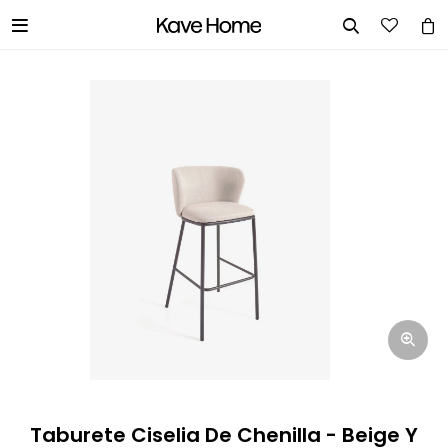


INGRESA TUS DATOS Y TE
INFORMAREMOS CUANDO TENGAMOS
STOCK DISPONIBLE.
Nombre
Correo electrónico
Teléfono
Taburete Ciselia De Chenilla - Beige Y