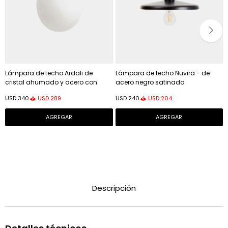
Lámpara de techo Ardali de
Lámpara de techo Nuvira - de
cristal ahumado y acero con
acero negro satinado
acabado cepillado - Ø25 cm
USD
289
USD
204
USD
340
USD
240
Descripción