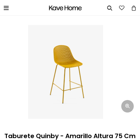


INGRESA TUS DATOS Y TE
INFORMAREMOS CUANDO TENGAMOS
STOCK DISPONIBLE.
Nombre
Correo electrónico
Teléfono
Taburete Quinby - Amarillo Altura 75 Cm