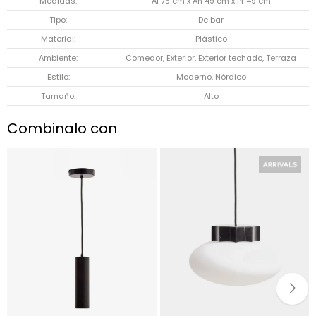
Medidas
Al 75 cm x An 49 cm x Pr 49 cm
Tipo
De bar
Material
Plástico
Ambiente
Comedor, Exterior, Exterior techado, Terraza
Estilo
Moderno, Nórdico
Tamaño
Alto
Combinalo con