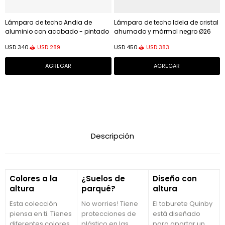
Lámpara de techo Andia de
Lámpara de techo Idela de cristal
aluminio con acabado - pintado
ahumado y mármol negro Ø26
en negro
cm
USD
289
USD
383
USD
340
USD
450
Descripción
Colores a la
¿Suelos de
Diseño con
altura
parqué?
altura
Esta colección
No worries! Tiene
El taburete Quinby
piensa en ti. Tienes
protecciones de
está diseñado
diferentes colores,
plástico en las
para aportar un