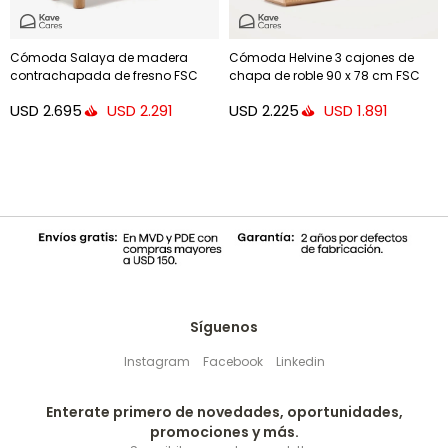
Cómoda Salaya de madera
Cómoda Helvine 3 cajones de
contrachapada de fresno FSC
chapa de roble 90 x 78 cm FSC
Mix Credit 120 x 80 cm
100%
USD
2.695
USD
2.225
USD
2.291
USD
1.891
Síguenos
Instagram
Facebook
Linkedin
Enterate primero de novedades, oportunidades,
promociones y más.