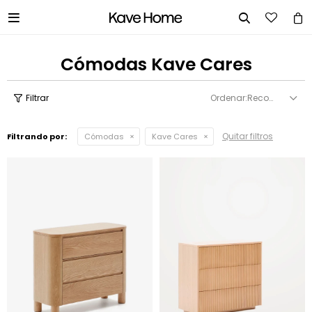


Cómodas Kave Cares
Recomendados
Quitar filtros
Filtrando por:
Cómodas
Kave Cares