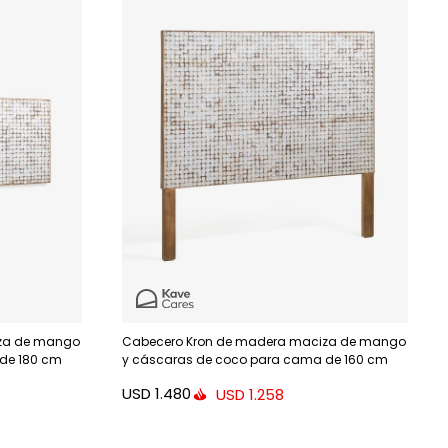
za de mango
Cabecero Kron de madera maciza de mango
de 180 cm
y cáscaras de coco para cama de 160 cm
USD
1.480
USD
1.258