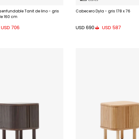
enfundable Tanit de lino - gris
Cabecero Dyla - gris 178 x 76
e 160 cm
USD
690
USD
706
USD
587