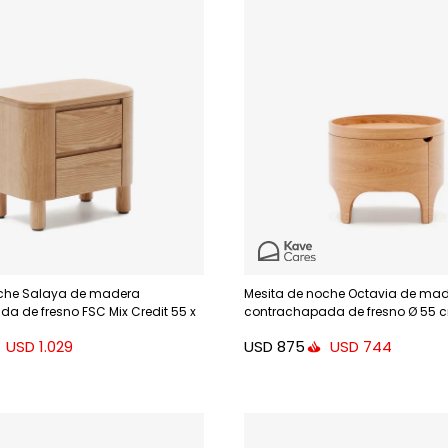
oche Salaya de madera
Mesita de noche Octavia de ma
a de fresno FSC Mix Credit 55 x
contrachapada de fresno Ø 55 
USD
875
USD
1.029
USD
744