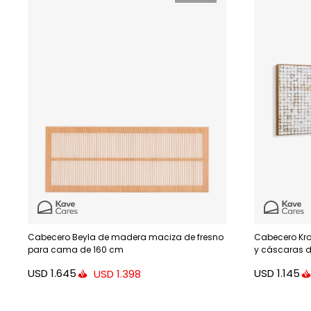
Cabecero Beyla de madera maciza de fresno
Cabecero Kr
para cama de 160 cm
y cáscaras 
USD
1.645
USD
1.145
USD
1.398