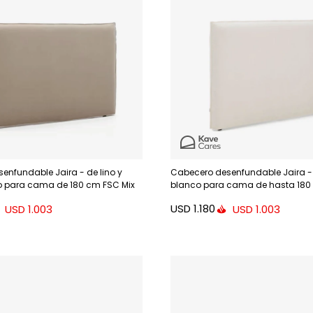
enfundable Jaira - de lino y
Cabecero desenfundable Jaira - 
o para cama de 180 cm FSC Mix
blanco para cama de hasta 180
Credit
USD
1.180
USD
1.003
USD
1.003