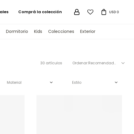
ales
Comprá la colección

USD
0
Dormitorio
Kids
Colecciones
Exterior
30 artículos
Recomendados
Material
Estilo