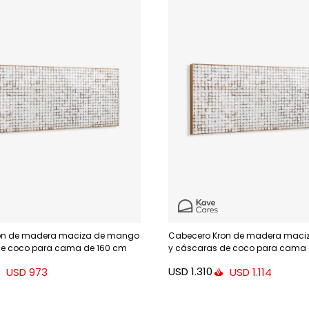
on de madera maciza de mango
Cabecero Kron de madera maci
de coco para cama de 160 cm
y cáscaras de coco para cama 
USD
1.310
USD
973
USD
1.114