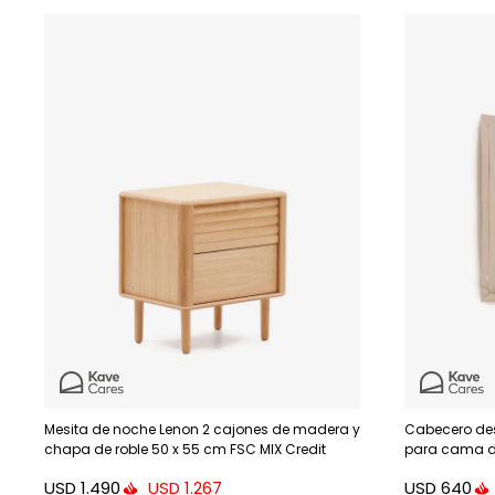
Mesita de noche Lenon 2 cajones de madera y
Cabecero des
chapa de roble 50 x 55 cm FSC MIX Credit
para cama d
USD
1.490
USD
640
USD
1.267