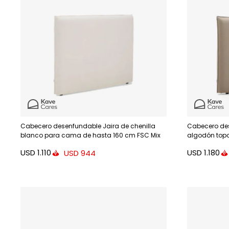
Cabecero desenfundable Jaira de chenilla
Cabecero des
blanco para cama de hasta 160 cm FSC Mix
algodón top
Credit
Credit
USD
1.110
USD
1.180
USD
944