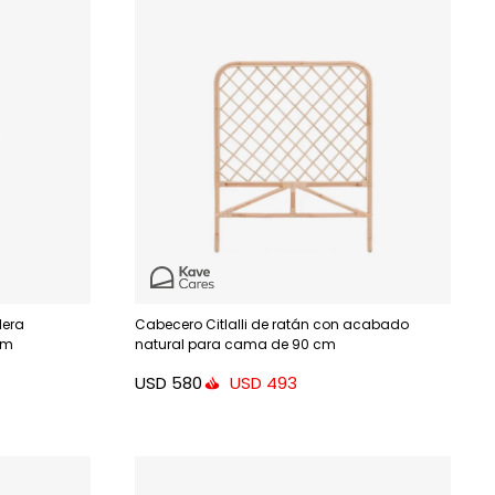
dera
Cabecero Citlalli de ratán con acabado
cm
natural para cama de 90 cm
USD
580
USD
493