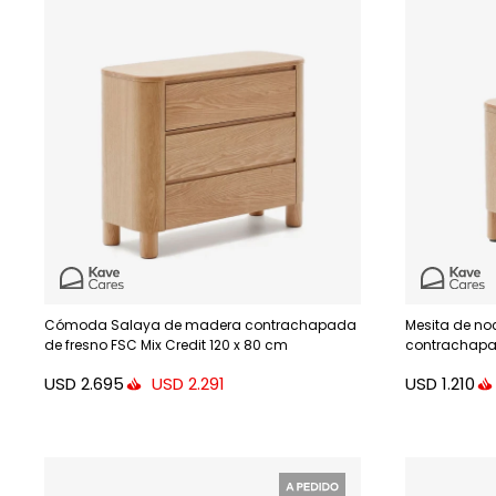
Cómoda Salaya de madera contrachapada
Mesita de n
de fresno FSC Mix Credit 120 x 80 cm
contrachapad
36 cm
USD
2.695
USD
1.210
USD
2.291