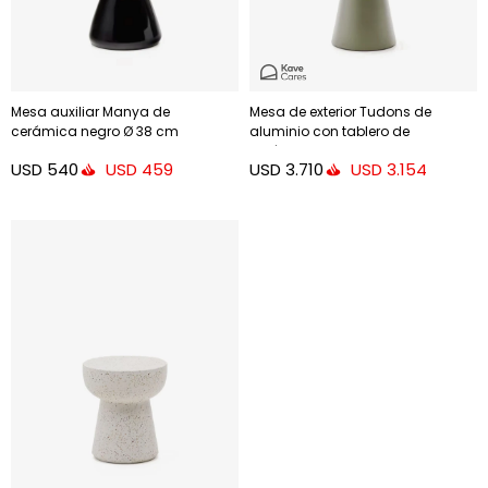
Mesa auxiliar Manya de
Mesa de exterior Tudons de
cerámica negro Ø 38 cm
aluminio con tablero de
cerámica verde, Ø120 cm
USD
540
USD
3.710
USD
459
USD
3.154