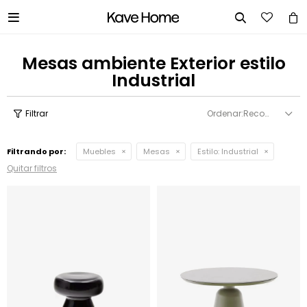


Mesas ambiente Exterior estilo
Industrial
Recomendados
Filtrando por:
Muebles
Mesas
Estilo:
Industrial
Quitar filtros