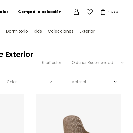
ales
Comprá la colección

USD
0
Dormitorio
Kids
Colecciones
Exterior
 Exterior
6 artículos
Recomendados
Color
Material