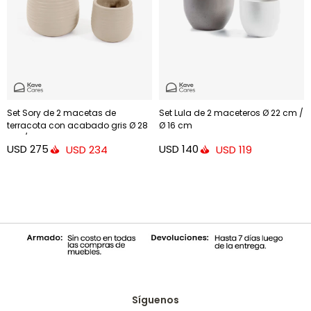
Set Sory de 2 macetas de
Set Lula de 2 maceteros Ø 22 cm /
terracota con acabado gris Ø 28
Ø 16 cm
cm / Ø 36 cm
USD
275
USD
140
USD
234
USD
119
Síguenos