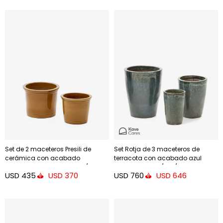
Set de 2 maceteros Presili de
Set Rotja de 3 maceteros de
cerámica con acabado
terracota con acabado azul
mostaza esmaltada Ø 37 / 47 cm
glaseado Ø 26 / 35 / 47 cm
USD
435
USD
760
USD
370
USD
646