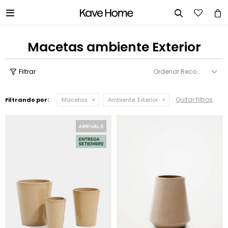


Macetas ambiente Exterior
Recomendados
Quitar filtros
Filtrando por:
Macetas
Ambiente:
Exterior