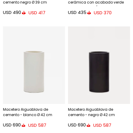
cemento negro Ø 39 cm
cerámica con acabado verde
glaseado Ø 37 / 47 cm
USD
490
USD
435
USD
417
USD
370
Macetero Aiguablava de
Macetero Aiguablava de
cemento - blanco Ø 42 cm
cemento - negro Ø 42 cm
USD
690
USD
690
USD
587
USD
587