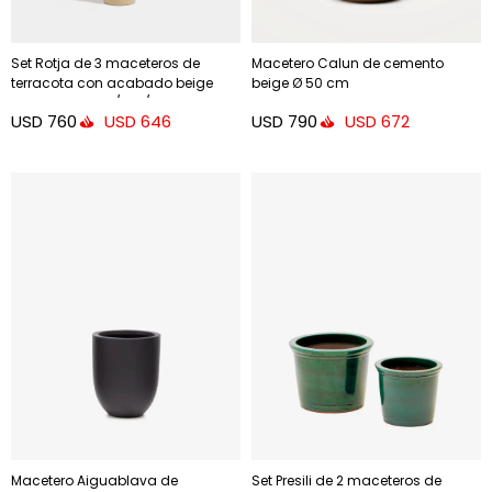
Set Rotja de 3 maceteros de
Macetero Calun de cemento
terracota con acabado beige
beige Ø 50 cm
glaseado Ø 26 / 35 / 47 cm.
USD
760
USD
790
USD
646
USD
672
Macetero Aiguablava de
Set Presili de 2 maceteros de