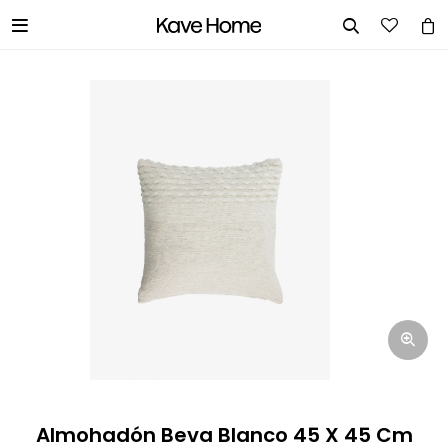


INGRESA TUS DATOS Y TE
INFORMAREMOS CUANDO TENGAMOS
STOCK DISPONIBLE.
Nombre
Correo electrónico
Teléfono
Almohadón Beva Blanco 45 X 45 Cm