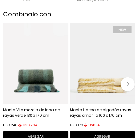
Combinalo con
Manta Vilo mezcla de lana de
Manta Lideba de algodón rayas -
rayas verde 130 x 170 cm
rayas amarillo 100 x 170 cm
USD
204
USD
145
USD
240
USD
170