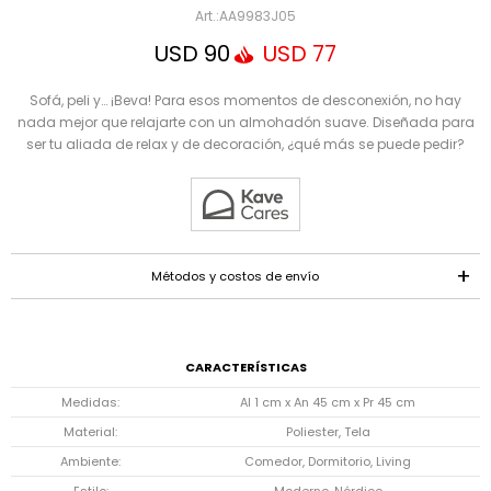
Mensaje
AA9983J05
USD
90
USD
77
Sofá, peli y… ¡Beva! Para esos momentos de desconexión, no hay
nada mejor que relajarte con un almohadón suave. Diseñada para
ser tu aliada de relax y de decoración, ¿qué más se puede pedir?
ENVIAR
Métodos y costos de envío
CARACTERÍSTICAS
Medidas
Al 1 cm x An 45 cm x Pr 45 cm
Material
Poliester, Tela
Ambiente
Comedor, Dormitorio, Living
Estilo
Moderno, Nórdico