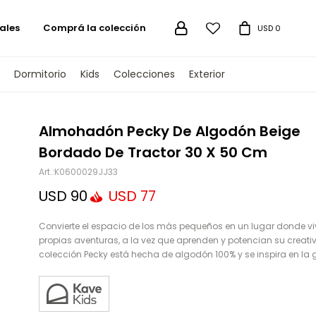
ales
Comprá la colección

USD
0
Dormitorio
Kids
Colecciones
Exterior
TENGAMOS
Almohadón Pecky De Algodón Beige
Bordado De Tractor 30 X 50 Cm
K0600029JJ33
USD
90
USD
77
Convierte el espacio de los más pequeños en un lugar donde viv
propias aventuras, a la vez que aprenden y potencian su creati
colección Pecky está hecha de algodón 100% y se inspira en la 