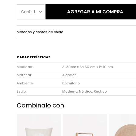
AGREGAR A MI COMPRA
1
Métodos y costos de envío
CARACTERÍSTICAS
Medidas
Al 30cm x An 50 cm x Pr 10 cm
Material
Algodón
Ambiente
Dormitorio
Estilo
Moderno, Nórdico, Rústico
Combinalo con