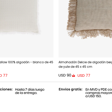
low 100% algodón - blanco de 45
Almohadón Delcie de algodón beig
de yute de 45 x 45 cm
USD
90
D
77
USD
77