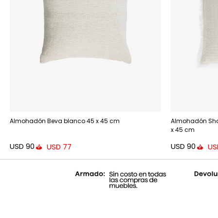
Almohadón Beva blanco 45 x 45 cm
Almohadón Shal
x 45 cm
USD
90
USD
90
USD
77
US