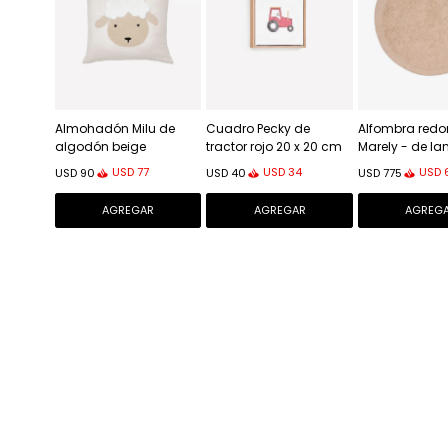
Almohadón Milu de
Cuadro Pecky de
Alfombra red
algodón beige
tractor rojo 20 x 20 cm
Marely - de la
bordado - de oveja 45
Ø 200 cm
USD
77
USD
34
USD
USD
90
USD
40
USD
775
x 45 cm