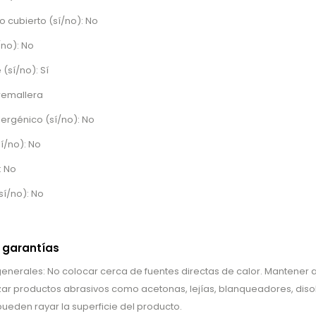
o cubierto (sí/no): No
/no): No
(sí/no): Sí
remallera
lergénico (sí/no): No
í/no): No
: No
sí/no): No
 garantías
erales: No colocar cerca de fuentes directas de calor. Mantener al
lizar productos abrasivos como acetonas, lejías, blanqueadores, disol
ueden rayar la superficie del producto.