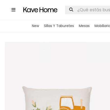

New
Sillas Y Taburetes
Mesas
Mobiliari
INGRESA
STOCK DI
Nombre
Correo elect
Teléfono