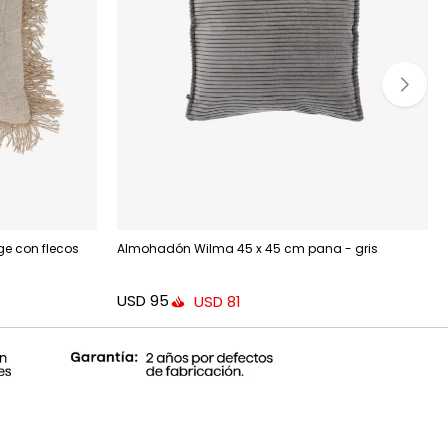
e con flecos
Almohadón Wilma 45 x 45 cm pana - gris
USD
95
USD
81