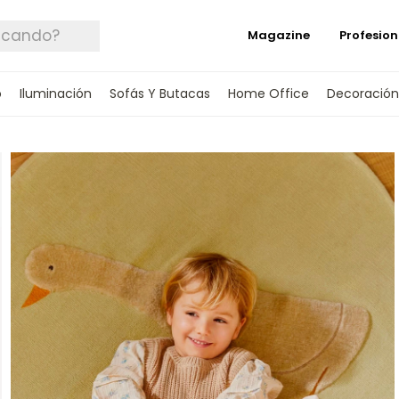
Magazine
Profesion
o
Iluminación
Sofás Y Butacas
Home Office
Decoración
 TUS DATOS Y TE INFORMAREMOS CUANDO 
SPONIBLE.
rónico