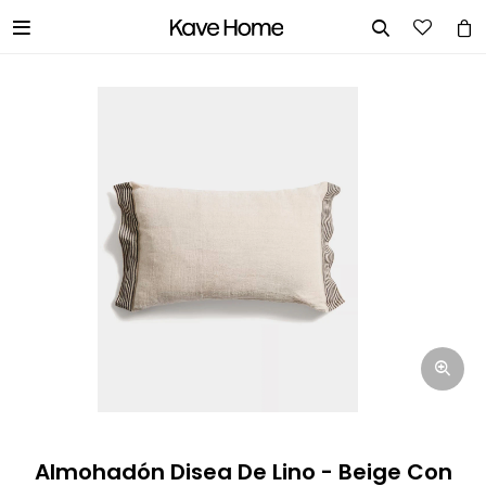


INGRESA TUS DATOS Y TE
INFORMAREMOS CUANDO TENGAMOS
STOCK DISPONIBLE.
Nombre
Correo electrónico
Teléfono
Almohadón Disea De Lino - Beige Con