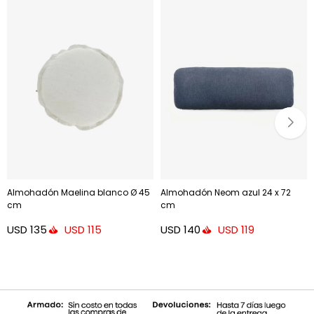
Almohadón Maelina blanco Ø 45
Almohadón Neom azul 24 x 72
cm
cm
USD
135
USD
140
USD
115
USD
119