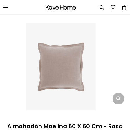


INGRESA TUS DATOS Y TE
INFORMAREMOS CUANDO TENGAMOS
STOCK DISPONIBLE.
Nombre
Correo electrónico
Teléfono
Almohadón Maelina 60 X 60 Cm - Rosa