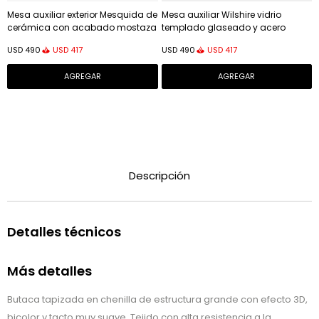
Mesa auxiliar exterior Mesquida de
Mesa auxiliar Wilshire vidrio
cerámica con acabado mostaza
templado glaseado y acero
glaseado Ø 45 cm
acabado pintado gris mate
USD
417
USD
417
USD
490
USD
490
Ø35cm
Descripción
Detalles técnicos
Más detalles
Butaca tapizada en chenilla de estructura grande con efecto 3D,
bicolor y tacto muy suave. Tejido con alta resistencia a la