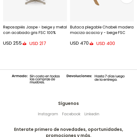
Reposapiés Jaspe - beige y metal
Butaca plegable Chabeli madera
con acabado gris FSC 100%
maciza acacia y - beige FSC
100%
USD
255
USD
470
USD
217
USD
400
Síguenos
Instagram
Facebook
Linkedin
Enterate primero de novedades, oportunidades,
promociones y más.