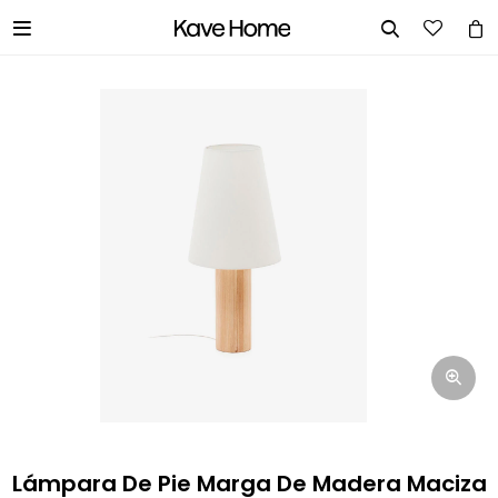


INGRESA TUS DATOS Y TE
INFORMAREMOS CUANDO TENGAMOS
STOCK DISPONIBLE.
Nombre
Correo electrónico
Teléfono
Lámpara De Pie Marga De Madera Maciza