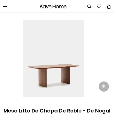


INGRESA TUS DATOS Y TE
INFORMAREMOS CUANDO TENGAMOS
STOCK DISPONIBLE.
Nombre
Correo electrónico
Teléfono
Mesa Litto De Chapa De Roble - De Nogal