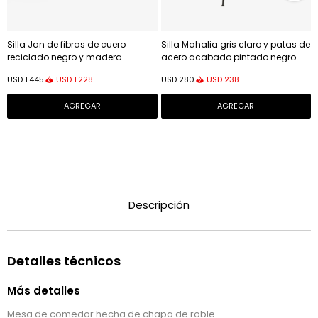
Silla Jan de fibras de cuero
Silla Mahalia gris claro y patas de
reciclado negro y madera
acero acabado pintado negro
maciza de fresno con acabado
USD
1.228
USD
238
USD
1.445
USD
280
negro FSC 100%
Descripción
Detalles técnicos
Más detalles
Mesa de comedor hecha de chapa de roble.