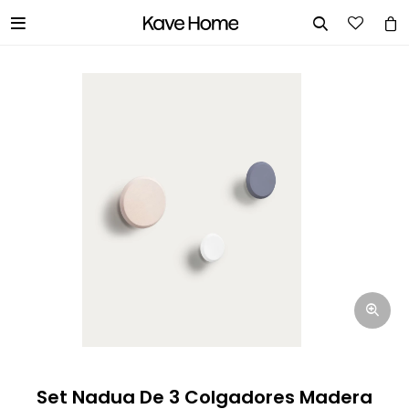


INGRESA TUS DATOS Y TE
INFORMAREMOS CUANDO TENGAMOS
STOCK DISPONIBLE.
Nombre
Correo electrónico
Teléfono
Set Nadua De 3 Colgadores Madera