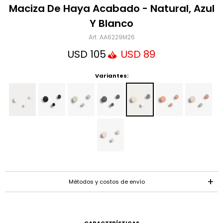
Mensaje
Maciza De Haya Acabado - Natural, Azul
Y Blanco
AA6229M26
USD
105
USD
89
Variantes:
ENVIAR
Métodos y costos de envío