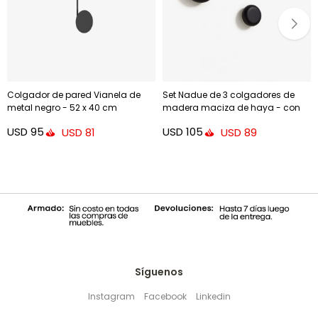
Colgador de pared Vianela de
Set Nadue de 3 colgadores de
metal negro - 52 x 40 cm
madera maciza de haya - con
acabado negro
USD
95
USD
105
USD
81
USD
89
Síguenos
Instagram
Facebook
Linkedin