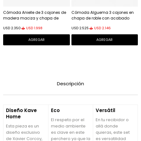
Cómoda Anielle de 3 cajones de
Cómoda Alguema 3 cajones en
madera maciza y chapa de
chapa de roble con acabado
fresno 99 x 78,5 cm
natural 100 x 96 cm
USD
1.998
USD
2.146
USD
2.350
USD
2.525
Descripción
Diseño Kave
Eco
Versátil
Home
El respeto por el
En tu recibidor o
Esta pieza es un
medio ambiente
allá donde
diseño exclusivo
es clave en este
quieras, este set
de Xavier Corcoy,
perchero ya que la
es versatilidad