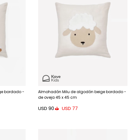
ge bordado -
Almohadón Milu de algodón beige bordado -
de oveja 45 x 45 cm
USD
90
USD
77