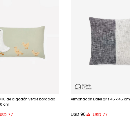
ilu de algodón verde bordado
Almohadón Dalel gris 45 x 45 cm
50 cm
USD
90
USD
77
USD
77