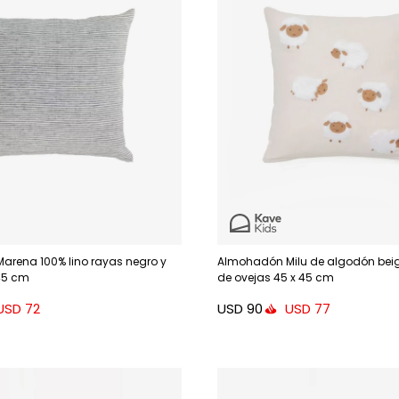
rena 100% lino rayas negro y
Almohadón Milu de algodón bei
45 cm
de ovejas 45 x 45 cm
USD
90
USD
72
USD
77