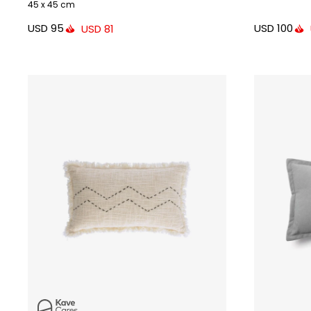
45 x 45 cm
USD
95
USD
100
USD
81