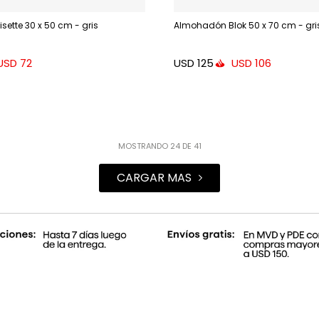
ette 30 x 50 cm - gris
Almohadón Blok 50 x 70 cm - gri
USD
125
USD
72
USD
106
MOSTRANDO
24
DE
41