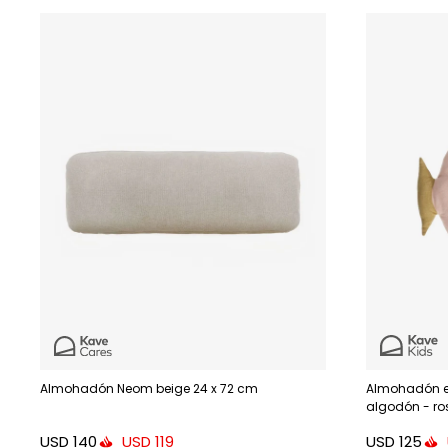
Almohadón Neom beige 24 x 72 cm
Almohadón e
algodón - ro
USD
140
USD
125
USD
119