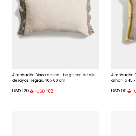
Almohadón Disea de lino - beige con detalle
Almohadón Di
de rayas negras, 40 x 60 cm
amarillo 45 
USD
120
USD
90
USD
102