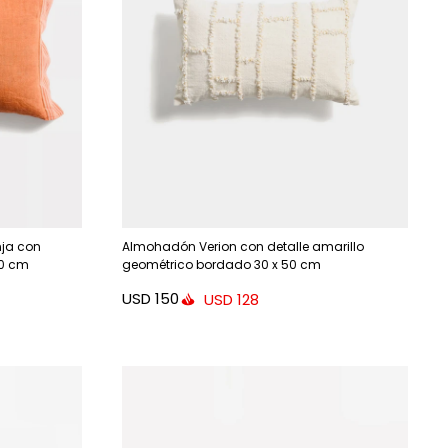
nja con
Almohadón Verion con detalle amarillo
60 cm
geométrico bordado 30 x 50 cm
USD
150
USD
128