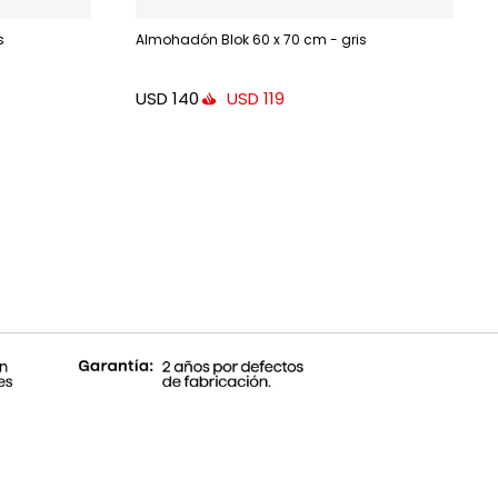
s
Almohadón Blok 60 x 70 cm - gris
USD
140
USD
119