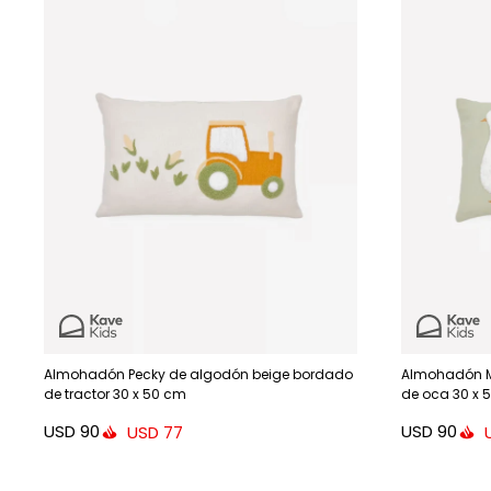
Almohadón Pecky de algodón beige bordado
Almohadón M
de tractor 30 x 50 cm
de oca 30 x 
USD
90
USD
90
USD
77