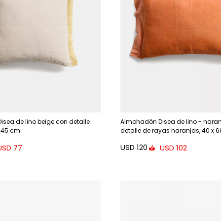
sea de lino beige con detalle
Almohadón Disea de lino - nara
x 45 cm
detalle de rayas naranjas, 40 x 
USD
120
USD
77
USD
102