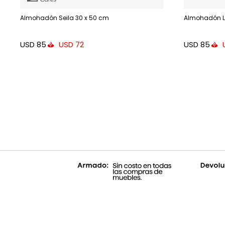
Almohadón Seila 30 x 50 cm
Almohadón Lis
USD
85
USD
85
USD
72