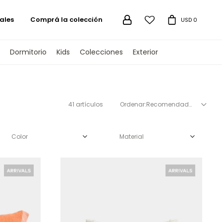
ales
Comprá la colección

USD
0
Dormitorio
Kids
Colecciones
Exterior
41 artículos
Recomendados
Color
Material