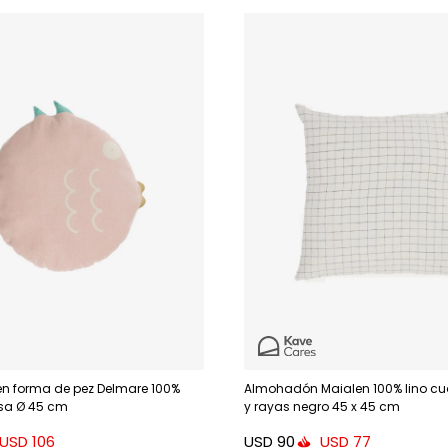
n forma de pez Delmare 100%
Almohadón Maialen 100% lino c
sa Ø 45 cm
y rayas negro 45 x 45 cm
USD
90
USD
106
USD
77