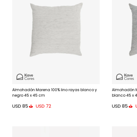
Almohadón Marena 100% lino rayas blanco y
Almohadón Ma
negro 45 x 45 cm
blanco 45 x 
USD
85
USD
85
USD
72