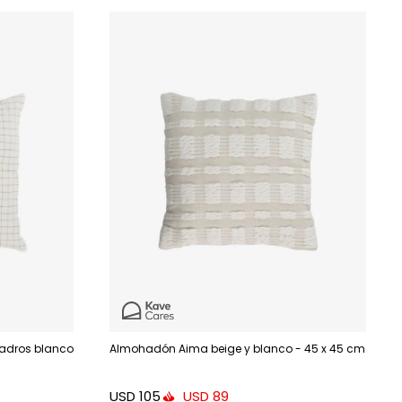
uadros blanco
Almohadón Aima beige y blanco - 45 x 45 cm
USD
105
USD
89