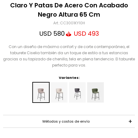
Mensaje
Claro Y Patas De Acero Con Acabado
Negro Altura 65 Cm
CC3001KY10H
USD
580
USD
493
Con un diseño de máximo confort y de corte contemporáneo, el
taburete Ciselia también da un toque de estilo a tus estancias
gracias a su tapizado de chenilla, tela en plena tendencia. El taburete
perfecto para vos.
ENVIAR
Variantes:
Métodos y costos de envío