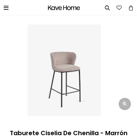


INGRESA TUS DATOS Y TE
INFORMAREMOS CUANDO TENGAMOS
STOCK DISPONIBLE.
Nombre
Correo electrónico
Teléfono
Taburete Ciselia De Chenilla - Marrón