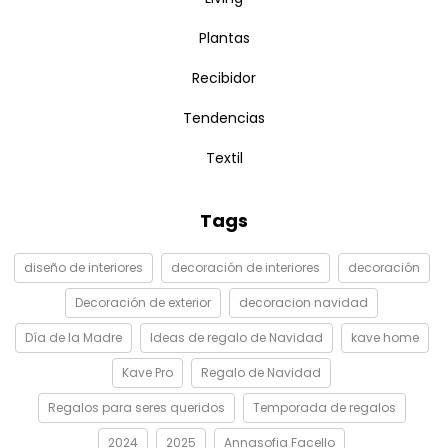
Plantas
Recibidor
Tendencias
Textil
Tags
diseño de interiores
decoración de interiores
decoración
Decoración de exterior
decoracion navidad
Día de la Madre
Ideas de regalo de Navidad
kave home
Kave Pro
Regalo de Navidad
Regalos para seres queridos
Temporada de regalos
2024
2025
Annasofia Facello