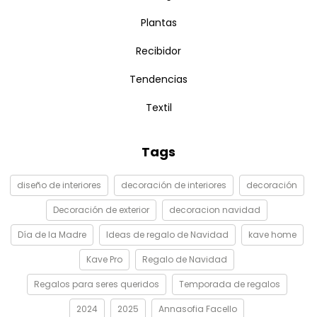
Plantas
Recibidor
Tendencias
Textil
Tags
diseño de interiores
decoración de interiores
decoración
Decoración de exterior
decoracion navidad
Día de la Madre
Ideas de regalo de Navidad
kave home
Kave Pro
Regalo de Navidad
Regalos para seres queridos
Temporada de regalos
2024
2025
Annasofia Facello