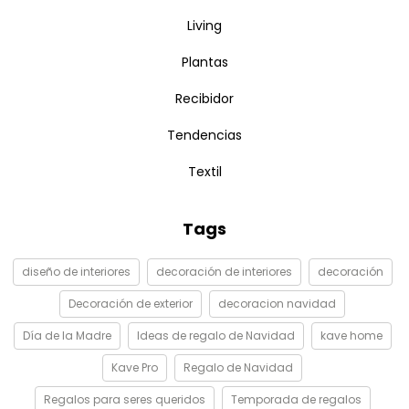
Living
Plantas
Recibidor
Tendencias
Textil
Tags
diseño de interiores
decoración de interiores
decoración
Decoración de exterior
decoracion navidad
Día de la Madre
Ideas de regalo de Navidad
kave home
Kave Pro
Regalo de Navidad
Regalos para seres queridos
Temporada de regalos