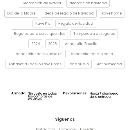
Decoración de exterior
decoracion navidad
Día de la Madre
Ideas de regalo de Navidad
kave home
Kave Pro
Regalo de Navidad
Regalos para seres queridos
Temporada de regalos
2024
2025
Annasofia Facello
annasofia facello bake off
annasofia facello casa
Annasofia Facello Kave Home
año nuevo
Antihumedad
Síguenos
Instagram
Facebook
Linkedin