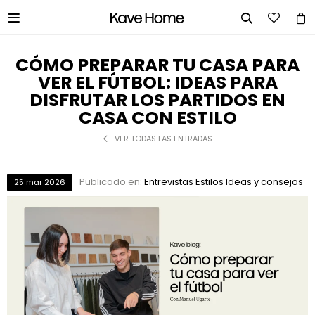


CÓMO PREPARAR TU CASA PARA
VER EL FÚTBOL: IDEAS PARA
DISFRUTAR LOS PARTIDOS EN
CASA CON ESTILO
VER TODAS LAS ENTRADAS
Publicado en:
Entrevistas
Estilos
Ideas y consejos
25
mar
2026