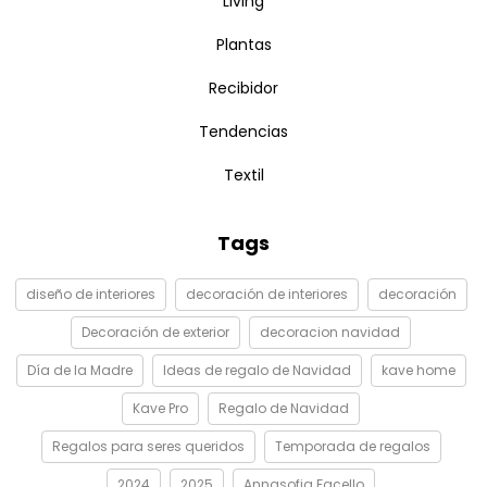
Living
Plantas
Recibidor
Tendencias
Textil
Tags
diseño de interiores
decoración de interiores
decoración
Decoración de exterior
decoracion navidad
Día de la Madre
Ideas de regalo de Navidad
kave home
Kave Pro
Regalo de Navidad
Regalos para seres queridos
Temporada de regalos
2024
2025
Annasofia Facello