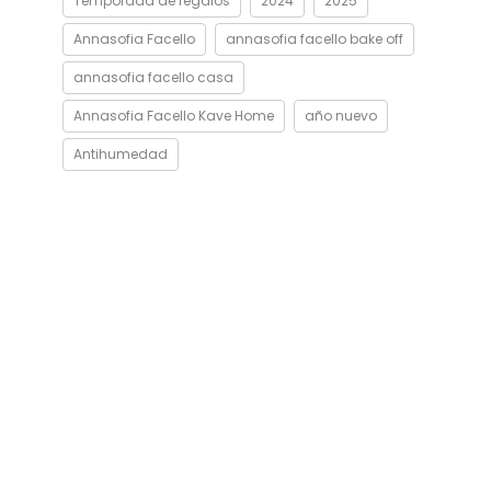
Temporada de regalos
2024
2025
Annasofia Facello
annasofia facello bake off
annasofia facello casa
Annasofia Facello Kave Home
año nuevo
Antihumedad