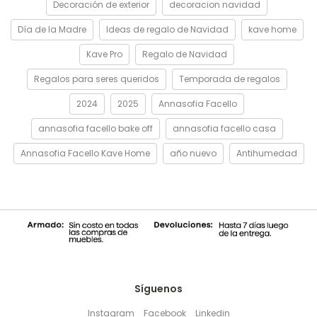
Decoración de exterior
decoracion navidad
Día de la Madre
Ideas de regalo de Navidad
kave home
Kave Pro
Regalo de Navidad
Regalos para seres queridos
Temporada de regalos
2024
2025
Annasofia Facello
annasofia facello bake off
annasofia facello casa
Annasofia Facello Kave Home
año nuevo
Antihumedad
Síguenos
Instagram
Facebook
Linkedin