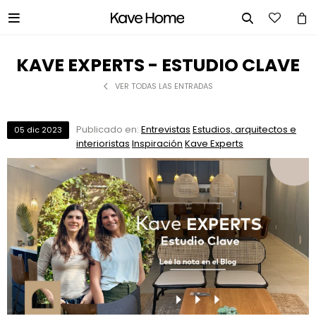


KAVE EXPERTS - ESTUDIO CLAVE
VER TODAS LAS ENTRADAS
Publicado en:
Entrevistas
Estudios, arquitectos e
05
dic
2023
interioristas
Inspiración
Kave Experts