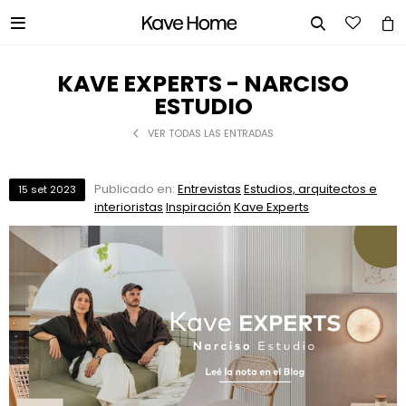


KAVE EXPERTS - NARCISO
ESTUDIO
VER TODAS LAS ENTRADAS
Publicado en:
Entrevistas
Estudios, arquitectos e
15
set
2023
interioristas
Inspiración
Kave Experts