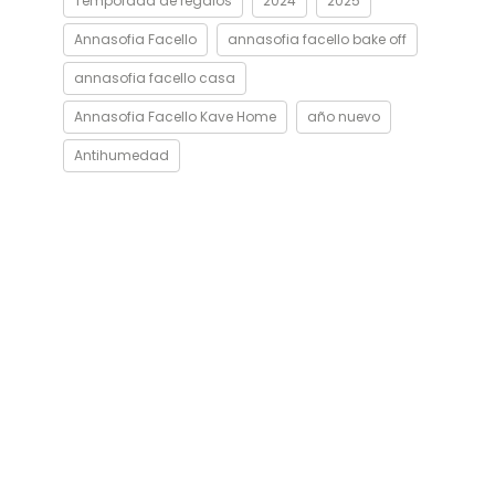
Temporada de regalos
2024
2025
Annasofia Facello
annasofia facello bake off
annasofia facello casa
Annasofia Facello Kave Home
año nuevo
Antihumedad