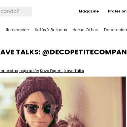
Magazine
Profesion
o
Iluminación
Sofás Y Butacas
Home Office
Decoración
AVE TALKS: @DECOPETITECOMPA
terioristas
Inspiración
Kave Experts
Kave Talks