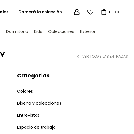
ales
Comprá la colección

USD
0
Dormitorio
Kids
Colecciones
Exterior
NY
VER TODAS LAS ENTRADAS
Categorías
Colores
Diseño y colecciones
Entrevistas
Espacio de trabajo