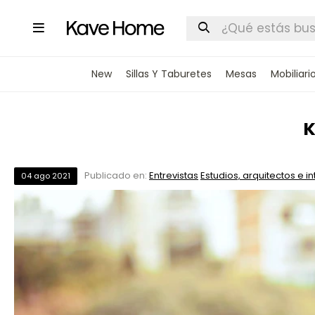

New
Sillas Y Taburetes
Mesas
Mobiliari
K
Publicado en:
Entrevistas
Estudios, arquitectos e in
04
ago
2021