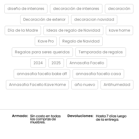
diseño de interiores
decoración de interiores
decoración
Decoración de exterior
decoracion navidad
Día de la Madre
Ideas de regalo de Navidad
kave home
Kave Pro
Regalo de Navidad
Regalos para seres queridos
Temporada de regalos
2024
2025
Annasofia Facello
annasofia facello bake off
annasofia facello casa
Annasofia Facello Kave Home
año nuevo
Antihumedad