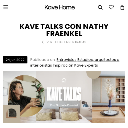


KAVE TALKS CON NATHY
FRAENKEL
VER TODAS LAS ENTRADAS
Publicado en:
Entrevistas
Estudios, arquitectos e
24
jun
2022
interioristas
Inspiración
Kave Experts