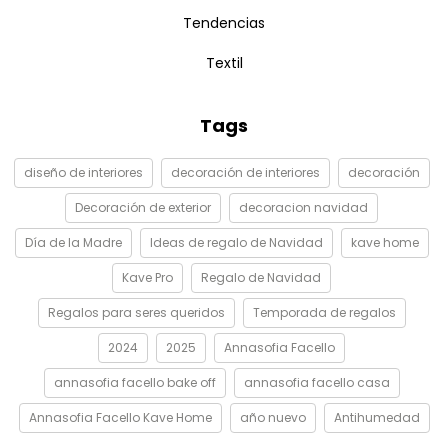
Tendencias
Textil
Tags
diseño de interiores
decoración de interiores
decoración
Decoración de exterior
decoracion navidad
Día de la Madre
Ideas de regalo de Navidad
kave home
Kave Pro
Regalo de Navidad
Regalos para seres queridos
Temporada de regalos
2024
2025
Annasofia Facello
annasofia facello bake off
annasofia facello casa
Annasofia Facello Kave Home
año nuevo
Antihumedad