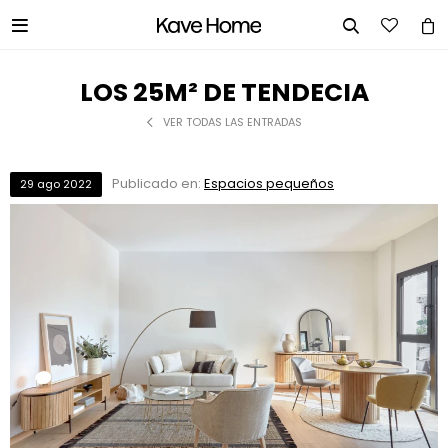


LOS 25M² DE TENDECIA
VER TODAS LAS ENTRADAS
Publicado en:
Espacios pequeños
29
ago
2022