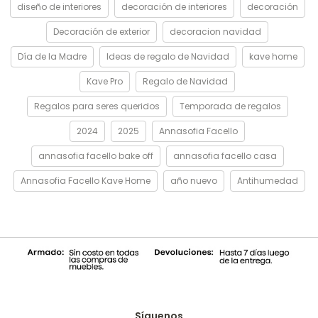
diseño de interiores
decoración de interiores
decoración
Decoración de exterior
decoracion navidad
Día de la Madre
Ideas de regalo de Navidad
kave home
Kave Pro
Regalo de Navidad
Regalos para seres queridos
Temporada de regalos
2024
2025
Annasofia Facello
annasofia facello bake off
annasofia facello casa
Annasofia Facello Kave Home
año nuevo
Antihumedad
Síguenos